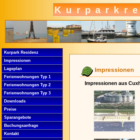
Kurparkr
Kurpark Residenz
Impressionen
Lageplan
Impressionen
Ferienwohnungen Typ 1
Impressionen aus Cux
Ferienwohnungen Typ 2
Ferienwohnungen Typ 3
Downloads
Preise
Sparangebote
Buchungsanfrage
Kontakt