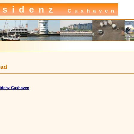
esidenz
Cuxhaven
oad
sidenz Cuxhaven