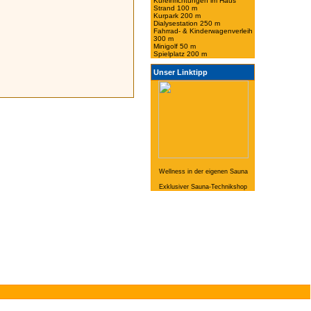
Kureinrichtungen im Haus
Strand 100 m
Kurpark 200 m
Dialysestation 250 m
Fahrrad- & Kinderwagenverleih
300 m
Minigolf 50 m
Spielplatz 200 m
Unser Linktipp
Wellness in der eigenen Sauna
Exklusiver Sauna-Technikshop