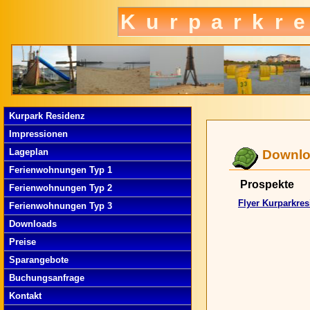
Kurparkr
Kurpark Residenz
Impressionen
Lageplan
Downl
Ferienwohnungen Typ 1
Prospekte
Ferienwohnungen Typ 2
Flyer Kurparkre
Ferienwohnungen Typ 3
Downloads
Preise
Sparangebote
Buchungsanfrage
Kontakt